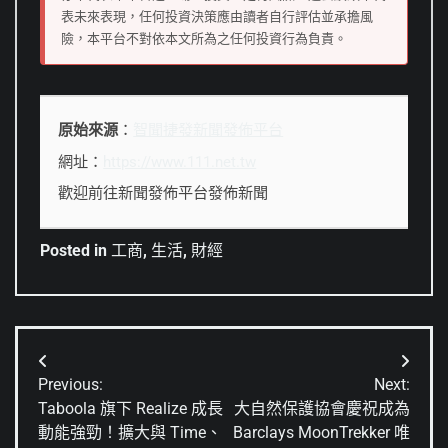
表未來表現，任何投資決策應由讀者自行評估並承擔風
險，本平台不對依本文所為之任何投資行為負責。
原始來源
：
智聞捷發新聞發佈平台
網址：
https://www.111.net.tw
歡迎前往新聞發佈平台發佈新聞
Posted in
工商
,
生活
,
財經
文
Previous:
Next:
章
Taboola 旗下 Realize 成長
大自然保護協會慶祝成為
動能強勁！擴大與 Time、
Barclays MoonTrekker 唯
導