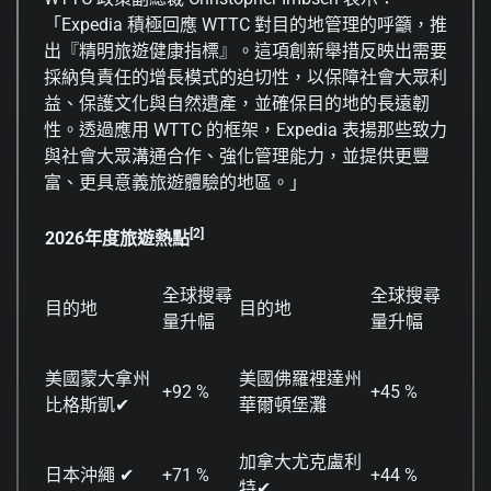
「Expedia 積極回應 WTTC 對目的地管理的呼籲，推
出『精明旅遊健康指標』。這項創新舉措反映出需要
採納負責任的增長模式的迫切性，以保障社會大眾利
益、保護文化與自然遺產，並確保目的地的長遠韌
性。透過應用 WTTC 的框架，Expedia 表揚那些致力
與社會大眾溝通合作、強化管理能力，並提供更豐
富、更具意義旅遊體驗的地區。」
[2]
2026
年度旅遊熱點
全球搜尋
全球搜尋
目的地
目的地
量升幅
量升幅
美國蒙大拿州
美國佛羅裡達州
+92 %
+45 %
比格斯凱✔
華爾頓堡灘
加拿大尤克盧利
日本沖繩 ✔
+71 %
+44 %
特✔