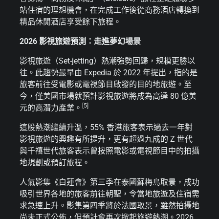
站住宿的理想機會，在完成工作後從商務酒店轉換到
精品休閒酒店享受餘下旅程。
2026
影視旅遊預測
：
走進夢幻場景
影視旅遊（Set-jetting）熱潮強勢回歸，規模更勝以
往。此趨勢最早由 Expedia 於 2022 年提出，指的是
旅客前往受電影或電視節目啟發的目的地旅遊。至
今，僅美國市場就預計影視旅遊將成為高達 80 億美
[
5
]
元的高潛力產業。
這股熱潮繼續升溫，55% 香港旅客表示過去一年對
影視旅遊的興趣有所提升，更有超過九成的 Z 世代
與千禧世代旅客表示曾按照電影或電視節目中的拍攝
地規劃或預訂旅程。
人氣影集《白蓮會》第三季在泰國蘇梅島取景，成功
吸引世界各地的旅客前往朝聖，令當地旅遊及住宿需
求急速上升。影集第四季將於法國取景，雖然拍攝地
尚未正式公佈，但預計會再次掀起旅遊熱潮。2026