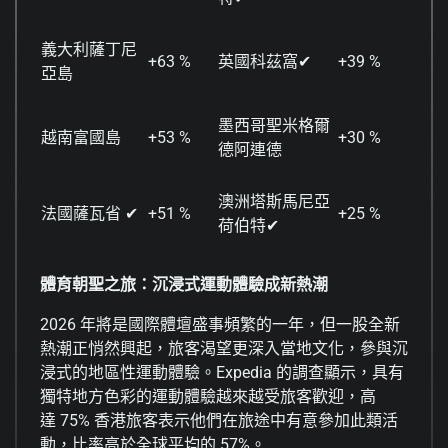
義大利薩丁尼
+63 %
英國科茲窩✔
+39 %
亞島
墨西哥聖米格爾
越南富國島
+53 %
+30 %
德阿連德
澳洲塔斯馬尼亞
法國薩瓦省 ✔
+51 %
+25 %
荷伯特✔
體育朝聖之旅
：
沉浸式運動體驗成新熱潮
2026 年將是國際體壇盛事頻繁的一年，但一股全新
熱潮正悄然興起，旅客渴望更深入當地文化，參與沉
浸式的地區性運動體驗。Expedia 的調查顯示，具有
獨特地方色彩的運動體驗越來越受旅客歡迎，高
達 75% 香港旅客表示他們在旅途中有意參加此類活
動，比率高於全球平均的 57%。