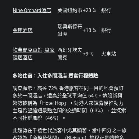
Nine Orchard酒店
美國紐約市
+23 %
銀行
瑞典斯德哥
金庫酒店
+13 %
銀行
爾摩
坎弗蘭克車站, 皇家
西班牙坎夫
+9 %
火車站
隱居酒店
蘭克
多站住宿：入住多間酒店 豐富行程體驗
調查顯示，高達 72% 香港旅客在同一目的地會預訂
多於一間酒店，遠高於全球平均值 54%。這股新興
趨勢被稱為「Hotel Hop」，對港人來說背後推動力
主是希望縮短景點之間的交通時間（63%），並探索
不同社群風貌（46%）。
此趨勢在千禧世代旅客中尤其顯著，當中四分之一旅
客認為「商務及休閒」（Bleisure）旅程正是體驗多