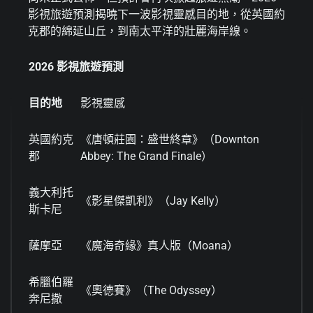
影視旅遊預測揭曉下一波影視靈感目的地，從英國約
克郡的綿延山丘，到南太平洋的壯麗海岸線。
2026
影視旅遊預測
目的地
影視靈感
英國約克
《唐頓莊園：盛世終章》（Downton
郡
Abbey: The Grand Finale）
義大利托
《影星傑凱利》（Jay Kelly）
斯卡尼
薩摩亞
《魔海奇緣》真人版（Moana）
希臘伯羅
《奧德賽》（The Odyssey）
奔尼撒