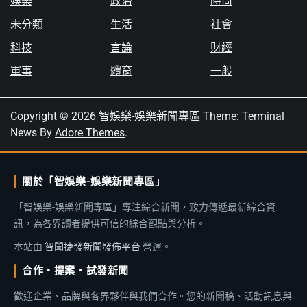
娛樂
政治
時尚
未分類
生活
社會
科技
言論
財經
軍事
體育
一般
Copyright © 2026
智娛樂-娛樂新聞專區
Theme: Terminal
News By
Adore Themes
.
關於「智娛樂-娛樂新聞專區」
「智娛樂-娛樂新聞專區」專注綜合新聞，致力傳遞最新綜合資
訊，為各界讀者提供可信的綜合觀點與分析。
本站由
智聞捷發新聞發佈平台
營運。
合作・提案・試發新聞
歡迎企業、品牌與各界夥伴與我們合作。您的新聞稿、活動訊息與