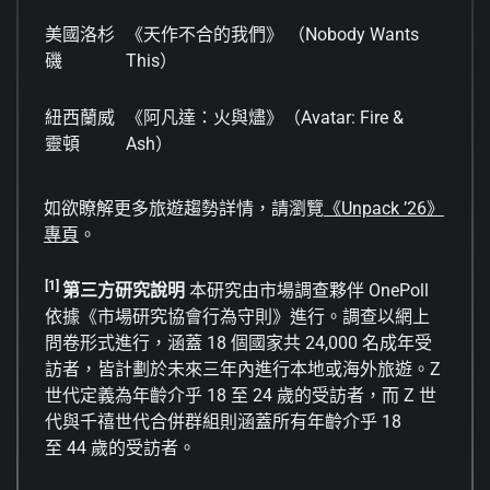
美國洛杉
《天作不合的我們》 （Nobody Wants
磯
This）
紐西蘭威
《阿凡達：火與燼》（Avatar: Fire &
靈頓
Ash）
如欲瞭解更多旅遊趨勢詳情，請瀏覽
《Unpack ’26》
專頁
。
[1]
第三方研究說明
本研究由市場調查夥伴 OnePoll
依據《市場研究協會行為守則》進行。調查以網上
問卷形式進行，涵蓋 18 個國家共 24,000 名成年受
訪者，皆計劃於未來三年內進行本地或海外旅遊。Z
世代定義為年齡介乎 18 至 24 歲的受訪者，而 Z 世
代與千禧世代合併群組則涵蓋所有年齡介乎 18
至 44 歲的受訪者。