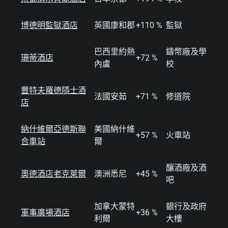
博德明監獄酒店
英國康和郡
+110 %
監獄
巴西里約熱
鑄幣廠及學
珊蒂酒店
+72 %
內盧
校
豐特夫羅德隱士酒
法國安茹
+71 %
修道院
店
納什維爾亞德斯聯
美國納什維
+57 %
火車站
合車站
爾
釀酒廠及酒
奧德酒店老克萊爾
澳洲悉尼
+45 %
吧
加拿大蒙特
銀行及政府
軍事廣場酒店
+36 %
利爾
大樓