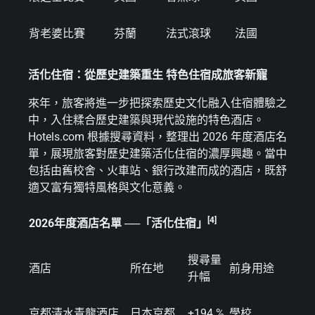
背老婆比賽
芬蘭
法式滾球
法國
活化住宿：從歷史建築重生 特色住宿成旅客新寵
來年，旅客將進一步把探索歷史文化融入住宿體驗之
中，入住糅合歷史建築與現代設施的特色酒店。
Hotels.com 根據搜尋資料，整理出 2026 年度酒店名
單，展現旅客對歷史建築活化住宿的濃厚興趣。當中
包括由舊校舍、火車站、銀行改建而成的酒店，既舒
適又富有獨特風格與文化意義。
[4]
2026
年度酒店名單
──
「活化住宿」
搜尋量
酒店
所在地
前身用途
升幅
京都清水青龍酒店
日本京都
+194 %
學校