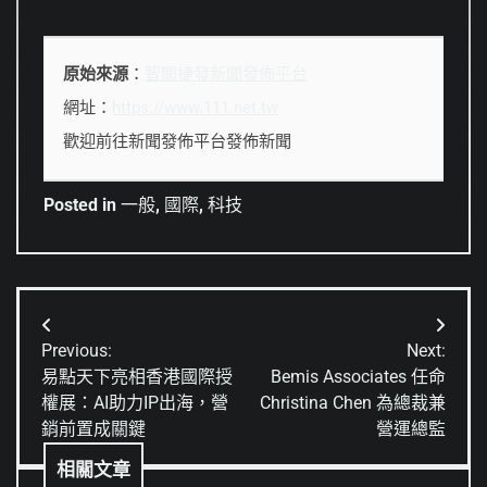
原始來源
：
智聞捷發新聞發佈平台
網址：
https://www.111.net.tw
歡迎前往新聞發佈平台發佈新聞
Posted in
一般
,
國際
,
科技
文
Previous:
Next:
章
易點天下亮相香港國際授
Bemis Associates 任命
權展：AI助力IP出海，營
Christina Chen 為總裁兼
導
銷前置成關鍵
營運總監
覽
相關文章