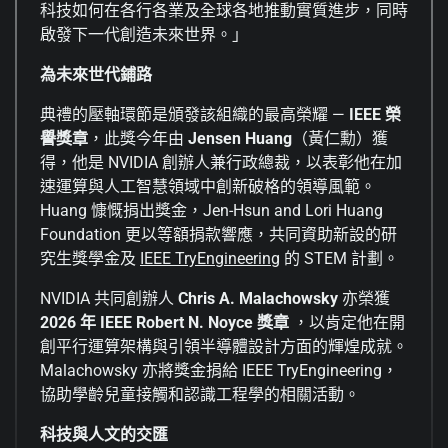
科技如何在各行各業及全球各地推動實質進步，同時
啟發下一代創造未來世界。」
為未來世代鋪路
典禮的壓軸環節是頒發該組織的最高榮耀 —
IEEE 榮
譽獎章
，此獎今年由
Jensen Huang
（黃仁勳）獲
得，他是 NVIDIA 創辦人兼行政總裁，以表彰他在加
速運算與人工智慧領域中創新破格的領導風範。
Huang 慷慨捐出獎金，Jen-Hsun and Lori Huang
Foundation 更以等額捐款響應，共同資助新設的研
究生獎學金及
IEEE TryEngineering
的 STEM 計劃。
NVIDIA 共同創辦人
Chris A. Malachowsky
亦榮獲
2026 年 IEEE Robert N. Noyce 獎章
，以肯定他在開
創平行運算架構與引領半導體設計方面的輝煌成就。
Malachowsky 亦將獎金捐給 IEEE TryEngineering，
協助學齡兒童接觸和認識工程學的相關活動。
科技與人文的交匯