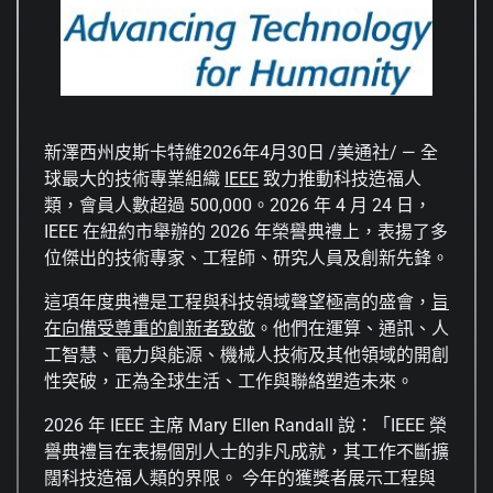
新澤西州皮斯卡特維
2026年4月30日
/美通社/ — 全
球最大的技術專業組織
IEEE
致力推動科技造福人
類，會員人數超過 500,000。2026 年 4 月 24 日，
IEEE 在紐約市舉辦的 2026 年榮譽典禮上，表揚了多
位傑出的技術專家、工程師、研究人員及創新先鋒。
這項年度典禮是工程與科技領域聲望極高的盛會，
旨
在向備受尊重的創新者致敬
。他們在運算、通訊、人
工智慧、電力與能源、機械人技術及其他領域的開創
性突破，正為全球生活、工作與聯絡塑造未來。
2026 年 IEEE 主席 Mary Ellen Randall 說：「IEEE 榮
譽典禮旨在表揚個別人士的非凡成就，其工作不斷擴
闊科技造福人類的界限。 今年的獲獎者展示工程與