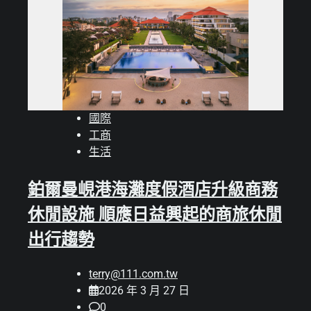
國際
工商
生活
鉑爾曼峴港海灘度假酒店升級商務
休閒設施 順應日益興起的商旅休閒
出行趨勢
terry@111.com.tw
2026 年 3 月 27 日
0