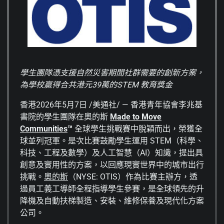
學生團隊憑支援自然災害期間社群需要的創新方案，
為學校贏得合共港元
39
萬的
STEM
教育獎金
香港
2026年5月7日
/美通社/ — 香港青年協會李兆基
書院的學生團隊在奧的斯
Made to Move
Communities
™
全球學生挑戰賽中脫穎而出，榮獲全
球並列冠軍。是次比賽鼓勵學生運用 STEM（科學、
科技、工程及數學）及人工智慧（AI）知識，提出具
創意及實用性的方案，以回應現實世界中的城市出行
挑戰。
奧的斯
（NYSE: OTIS）作為比賽主辦方，透
過員工義工導師全程指導學生參賽，是全球領先的升
降機及自動扶梯製造、安裝、維修保養及現代化方案
公司。