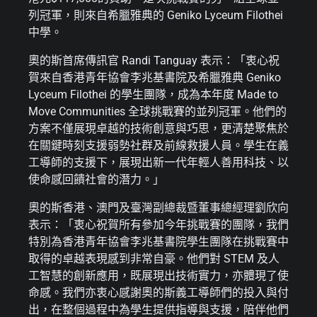
列冠軍，則來自希臘雅典的 Geniko Lyceum Filothei
中學。
奧的斯首席傳訊官 Randi Tanguay 表示：「衷心祝
賀來自香港青年協會李兆基書院及希臘雅典 Geniko
Lyceum Filothei 的學生團隊，成為本年度 Made to
Move Communities 全球挑戰賽的並列冠軍。他們的
方案不僅展現卓越的技術創意與巧思，更清楚聚焦於
在關鍵時刻支援弱勢社群及前線救援人員。學生在義
工導師的支援下，展現出新一代年輕人善用科技、以
使命感回饋社會的潛力。」
奧的斯香港、澳門及臺灣副總裁暨董事總經理劉欣向
表示：「衷心祝賀所有參加今年挑戰賽的團隊，我們
特別為香港青年協會李兆基書院學生團隊在挑戰賽中
取得的卓越表現感到非常自豪。他們對 STEM 及人
工智慧的創新應用，既展現出技術實力，亦體現了使
命感。我們亦衷心感謝奧的斯義工導師們的投入與付
出，在整個過程中為學生提供指導與支援，陪伴他們