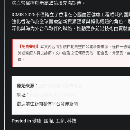
腦血管醫療創新高峰論壇充滿期待。
ICMIS 2025不僅確立了香港在心腦血管健康工程領
強化香港作為全球醫療創新資源匯聚與轉化樞紐的角色。展
深化與海內外合作夥伴的聯絡，推動更多前沿技術由實驗
【免責聲明】
本文內容由系統自動彙整自公開新聞來源，僅供一般
師或醫療人員之診療。文中提及之任何產品為一般食品，非藥品，
員。
原始來源
：
智聞捷發新聞發佈平台
網址：
https://www.111.net.tw
歡迎前往新聞發佈平台發佈新聞
Posted in
健康
,
國際
,
工商
,
科技