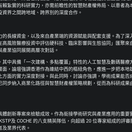
有賴紮實的科研實力，亦需前瞻性的智慧財產權佈局、以患者為
投資界之間跨地域、跨界別的深度合作。
力的長線資金，以及來自產業端的資源賦能與配套支援。為了深
在高風險醫療投資中評估硬科技、臨床影響與生態協同」匯聚來
與產業協同展開高層次對話。
，其中具備「一次建構、多點覆蓋」特性的人工智慧及數碼醫療
層面，論壇強調香港作為連結中西的樞紐角色，應進一步把本地
化方面的實力深度對接。與此同時，討論亦強調，學術成果能否
已同步納入商業化路徑與智慧財產權策略規劃，從而為科研成果
具體創新專案來檢驗成效。作為銜接學術研究與產業應用的重要
KSTP及 COCHE 的八支精英隊伍，向超過 20 位專家組成的評審
者及業界代表。