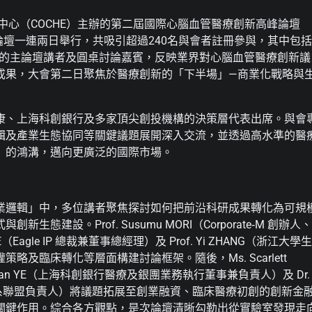
究中心（COCHE）主辦的第二屆國際心腦血管醫療創新高峰論壇
是次論壇一連兩日舉行，共吸引超過240名與會者註冊參與，其中包括
國的主論壇講者及圓桌討論嘉賓，反映業界對心腦血管醫療創新議
成果，大會第二日聚焦於醫療創新的「下半場」—商業化戰略與
康、上海科創銀行及多家頂尖創投機構的決策層代表出席。與會
輯及產業生態協同等關鍵議題展開深入交流，並透過高水準的醫
』的鴻溝，邁向更廣泛的國際市場。
業邏輯」中，多位講者聚焦探討如何把前沿科研成果轉化為可規
設。Prof. Susumu MORI（Corporate‑M 創辦人、
Eagle IP 總裁兼董事總經理）及 Prof. Yi ZHANG（浙江大學生
及臨床轉化等層面構建討論框架。隨後，Ms. Scarlett
s. Dandan YE（上海科創銀行醫療及銀團業務執行董事兼負責人）及 Dr.
兼生態系聯盟負責人）將議題拓展至創業融資、臨床醫療初創的創新金
關鍵作用。綜合各方觀點，是次論壇清晰勾勒出從實驗室發現走