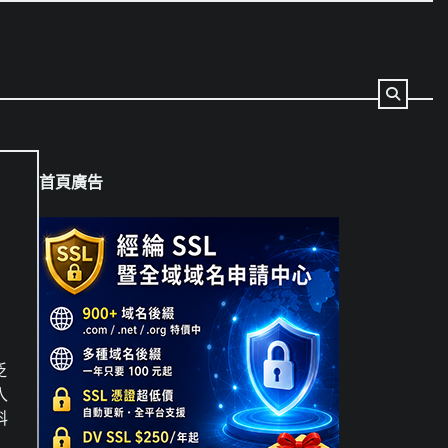
首頁廣告
泛
入
科