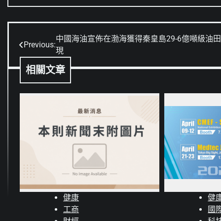
中國海油宣佈在渤海獲得秦皇島29-6億噸級油
文
Previous:
現
章
相關文章
導
覽
健康
健
工商
國