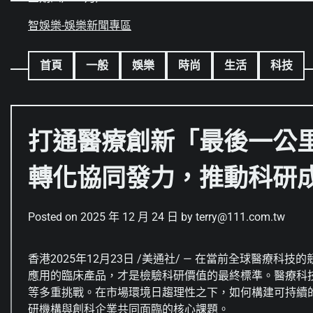
Skip
to
智娛樂-娛樂新聞專區
content
首頁
一般
娛樂
時尚
生活
科技
打通醫療創新「最後一公里」
轉化協同發力，推動科研
Posted on
2025 年 12 月 24 日
by
terry@111.com.tw
香港
2025年12月23日
/美通社/ — 在當前全球醫療科
應用的臨床產品，才是檢驗科研價值的最終標準。醫療科
等多重挑戰。在市場環境日趨理性之下，如何構建可持續
研機構與創科企業共同面臨的核心課題。