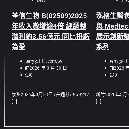
財經
科
荃信生物-B(02509)2025
泓格生醫參展
年收入激增逾4倍 經調整
與 Medte
溢利約3.56億元 同比扭虧
展示創新醫
為盈
系列
terry@111.com.tw
terry@11
2026 年 3 月 30 日
2026 年
0
0
泰州2026年3月30日 /美通社/ &#8212
新竹2026年3月2
[…]
[…]