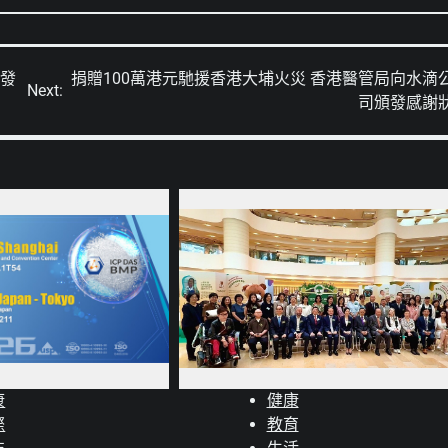
田發
捐贈100萬港元馳援香港大埔火災 香港醫管局向水滴
Next:
司頒發感謝
康
健康
際
教育