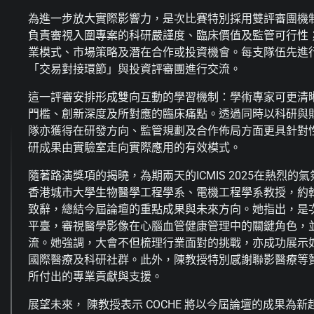
為進一步放大實際影響力，是次比賽特別採用雙評審團機
負責審視入圍專案的科研嚴謹度、臨床價值及監管可行性
業模式、市場策略及潛在合作或投資機會。每支隊伍先進
「交易對接環節」與投資評審團進行交流。
這一評審安排形成雙向互動的學習機制：學術專家可更清
門檻、創新深度及所對應的臨床痛點。透過同時以科研與
隊亦獲得在研發方向、監管規劃及合作佈局方面更具針對
研成果由實驗室走向實際應用的有效模式。
隨著路演獎項的揭曉，為期兩天的ICMIS 2025在熱烈
香港城市大學生物醫學工程學系、電機工程學系教授，約
致辭，總結今屆論壇的重點成果與未來方向。她指出，是
平臺，審視醫學影像在心腦血管健康管理中的關鍵角色，
流。她強調，大會不但梳理行業面對的挑戰，亦成功展示
國際醫療及科研社群。此外，陳教授特別感謝聯影醫療等
所付出的專業貢獻與支援。
展望未來， 陳教授表示 COCHE 將以今屆論壇的成果