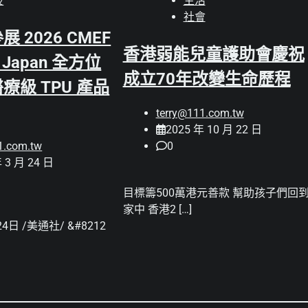
技
生活
社會
 2026 CMEF
香港弱能兒童護助會慶祝
c Japan 全方位
成立70年改變生命歷程
療級 TPU 產品
terry@111.com.tw
2025 年 10 月 22 日
1.com.tw
0
 3 月 24 日
目標籌500萬港元善款 幫助孩子們回
家中 香港2 […]
4日 /美通社/ &#8212