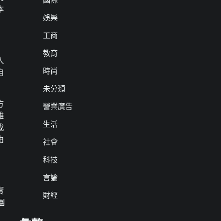
本
娛樂
工商
教育
入
時尚
自
未分類
方
營業廣告
雄
生活
成
由
社會
科技
言論
實
財經
團