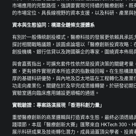
市場應用的完整路徑，強調要實現可持續的醫療創新，既
的市場定位、具長線視野的資本支援，以及科研、產業與
資本與生態協同：構建全鏈條支援體系
有別於一般傳統創投模式，醫療科技的發展更依賴具承託
探討相關戰略議題，該圓桌論壇以「醫療創新投資攻略：
創投機構、銀行信貸以及跨國藥企的專家，圍繞資本佈局
與會嘉賓指出，可擴充套件性依然是投資決策的關鍵考量
案，更有條件實現資本所追求的指數級回報。在生態構建
厚的基礎科研優勢，與內地及亞太地區在工程轉化及產業
功走向產業化，關鍵在於及早完成思維轉變，於研發初期
實驗室邁向臨床應用鋪設更順暢的通道。
實戰驗證：專案路演展現「香港科創力量」
重塑醫療創新的商業邏輯與打造資本生態，最終必須透過
踐環節，本屆「醫療創新大賽」匯聚來自 HKTech 300、H
展示科研成果及技術轉化潛力，成員涵蓋頂尖學者、投資