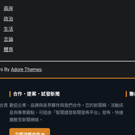
兩岸
政治
生活
言論
體育
ws By
Adore Themes
.
合作・提案・試發新聞
聯
合資
歡迎企業、品牌與各界夥伴與我們合作。您的新聞稿、活動訊
息與專業觀點，可經由「智聞捷發新聞發佈平台」發佈，快速
擴散至新聞網絡。
立即洽談合作 ✉