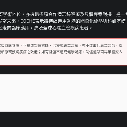
域的國際學術地位，亦透過多項合作備忘錄簽署及具體專案對接，進一
望未來，COCHE表示將持續善用香港的國際化優勢與科研基礎
室走向臨床應用，惠及全球心腦血管疾病患者。
健康資訊參考，不構成醫療診斷、治療或專業建議，亦不能取代專業醫師、藥
無治療或預防疾病之效能；如有身體不適或健康疑慮，請儘速諮詢專業醫療人