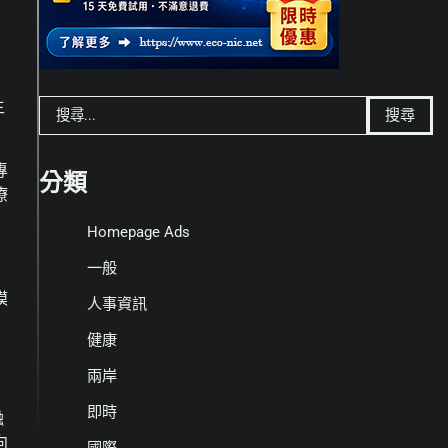
搜
生
尋
關
專
鍵
分類
療
字:
Homepage Ads
一般
模
人事資訊
健康
兩岸
即時
融
向
國際