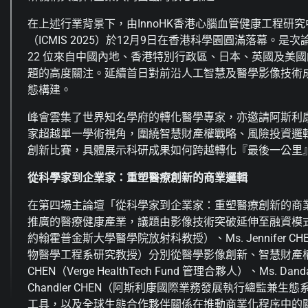
在上述行業背景下，由InnoHK香港心腦血管健康工程研
（ICMIS 2025）於12月9日在香港科學園圓滿落幕。
22 位來自中國內地、香港特別行政區、日本、英國及美
題的高度關注。延續首日對前沿人工智慧及醫學影像技術
態構建。
峰會雲集了世界知名學府的轉化醫學專家，亦邀請阿斯利
家超越單一學術視角，圍繞智慧財產權戰略、風險投資邏
創新比賽，具體展示科研成果如何跨越轉化『最後一公里
從科學家到企業家：重塑醫療創新的商業邏輯
在第四場主論壇「從科學家到企業家：重塑醫療創新的商
推廣的醫療健康產業，議題由影像技術突破延伸至融資模式與創新生態建
約翰霍普金斯大學醫學院放射科教授）、Ms. Jennifer CHE（
物醫學工程系研究教授）分別從醫學影像創新、智慧財產權策略
CHEN（Verge HealthTech Fund 管理合夥人）、M
Chandler CHEN（阿斯利康國際業務發展執行總監
工具，以及全球生態合作夥伴關係在推動商業化程序中的