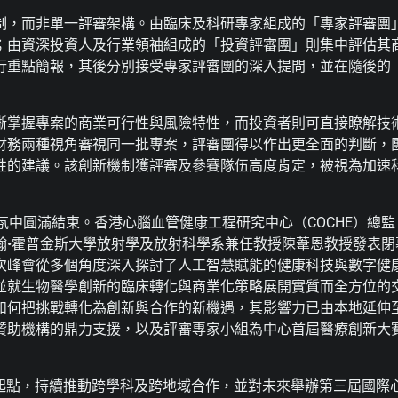
制，而非單一評審架構。由臨床及科研專家組成的「專家評審團
；由資深投資人及行業領袖組成的「投資評審團」則集中評估其
行重點簡報，其後分別接受專家評審團的深入提問，並在隨後的
晰掌握專案的商業可行性與風險特性，而投資者則可直接瞭解技
財務兩種視角審視同一批專案，評審團得以作出更全面的判斷，
性的建議。該創新機制獲評審及參賽隊伍高度肯定，被視為加速
的氣氛中圓滿結束。香港心腦血管健康工程研究中心（COCHE）總監
翰•霍普金斯大學放射學及放射科學系兼任教授陳葦恩教授發表閉
次峰會從多個角度深入探討了人工智慧賦能的健康科技與數字健
並就生物醫學創新的臨床轉化與商業化策略展開實質而全方位的
如何把挑戰轉化為創新與合作的新機遇，其影響力已由本地延伸
贊助機構的鼎力支援，以及評審專家小組為中心首屆醫療創新大
為新起點，持續推動跨學科及跨地域合作，並對未來舉辦第三屆國際