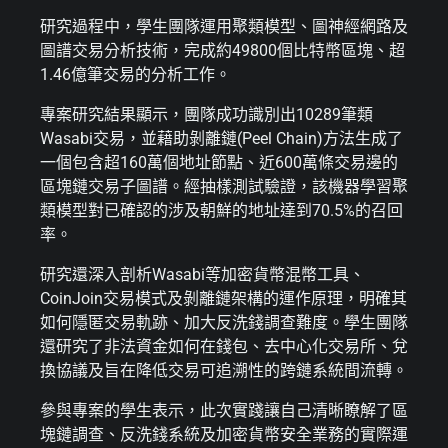
研究過程中，學生團隊運用聚類模型、圖神經網路及
圖譜交易分析技術，完成約49800個比特幣區塊、超
1.46億筆交易的分析工作。
專案研究結果顯示，團隊成功識別出10289筆類
Wasabi交易，並藉助剝離鏈(Peel Chain)方法生成了
一個包含超160萬個地址節點、近600萬條交易邊的
區塊鏈交易子圖譜。經抽樣測試驗證，該機器學習聚
類模型對已確認的涉及朝鮮的地址達到70.5%的召回
率。
研究還深入剖析Wasabi等加密貨幣混幣工具、
CoinJoin交易模式及剝離鏈架構的運作原理，明確其
如何隱匿交易軌跡、加大反洗錢調查難度。學生團隊
還研究了非法資金如何在錢包、去中心化交易所、兌
換協議及旨在降低交易可追溯性的跨鏈系統間流轉。
參與專案的學生表示，此次實踐讓自己清晰瞭解了區
塊鏈調查、反洗錢系統及加密貨幣安全業務的實際運