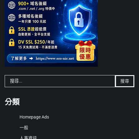
搜
尋
關
鍵
分類
字:
Homepage Ads
一般
人事資訊