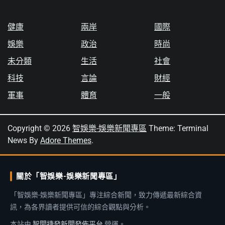
健康
兩岸
國際
娛樂
政治
時尚
未分類
生活
社會
科技
言論
財經
軍事
體育
一般
Copyright © 2026
智娛樂-娛樂新聞專區
Theme: Terminal
News By
Adore Themes
.
關於「智娛樂-娛樂新聞專區」
「智娛樂-娛樂新聞專區」專注綜合新聞，致力傳遞最新綜合資
訊，為各界讀者提供可信的綜合觀點與分析。
本站由
智聞捷發新聞發佈平台
營運。