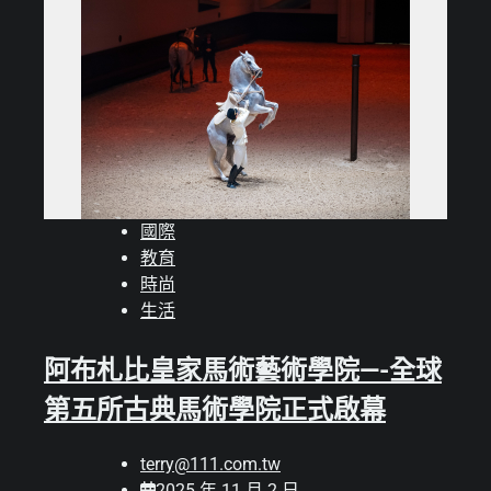
國際
教育
時尚
生活
阿布札比皇家馬術藝術學院—-全球
第五所古典馬術學院正式啟幕
terry@111.com.tw
2025 年 11 月 2 日