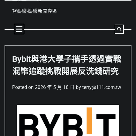
Skip
to
智娛樂-娛樂新聞專區
content
Bybit與港大學子攜手透過實戰
混幣追蹤挑戰開展反洗錢研究
Posted on
2026 年 5 月 18 日
by
terry@111.com.tw