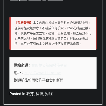
【免責聲明】
本文內容由系統自動彙整自公開新聞來源，
僅供財經資訊參考，不構成任何投資、理財或財務建議，
亦不代表本平台之立場。投資一定有風險，過去績效不代
表未來表現，任何投資決策應由讀者自行評估並承擔風
險，本平台不對依本文所為之任何投資行為負責。
原始來源
：
智聞捷發新聞發佈平台
網址：
https://www.111.net.tw
歡迎前往新聞發佈平台發佈新聞
Posted in
教育
,
科技
,
財經