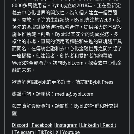
8000多萬使用者。Bybit成立於2018年，正在重新定
義去中心化世界的開放性，為每個人建立一個更簡
單、開放、平等的生態系統。Bybit專注於Web3，與
領先的區塊鏈協議進行戰略合作，提供強大的基礎設
施並推動鏈上創新。Bybit以其安全的託管服務、多
樣化的市場、直觀的使用者體驗和先進的區塊鏈工具
而聞名，在傳統金融和去中心化金融世界之間架起了
一座橋樑，使建設者、創造者和愛好者能夠釋放
Web3的全部潛力。訪問
Bybit.com
，探索去中心化金
融的未來。
欲瞭解有關Bybit的更多詳情，請訪問
Bybit Press
媒體垂詢，請聯絡：
media@bybit.com
如需瞭解最新資訊，請關註：
Bybit的社群和社交媒
體
Discord
|
Facebook
|
Instagram
|
LinkedIn
|
Reddit
|
Telegram
|
TikTok
|
X
|
Youtube