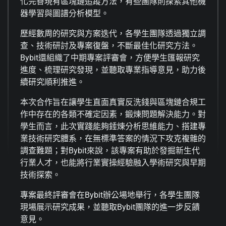
化完善現有區塊鏈追蹤方法，有些團隊則探索其他機
器學習與圖譜分析模型。
歷經數周的研究與方案迭代，各學生團隊透過獨立調
查、技術研討及專案復盤，不斷最佳化研究方法。
Bybit還組織了中期專案評審會，方便學生匯報研究
進度、梳理研究發現，並聽取專業指導意見，助力後
續研究順利推進。
本次合作旨在讓學生直面真實反洗錢與區塊鏈合規工
作中存在的各類不確定因素，鍛煉問題解決能力。對
學生而言，此次實踐能夠錘煉分析思維能力、搭建專
業技術研究體系，在無標準答案的情況下攻克複雜的
調查難題；對Bybit來說，該專案有助於發掘新生代
行業人才，也能將行業實操經驗融入學術研究與早期
技術探索。
專案最終評審會在Bybit辦公場地舉行，各學生團隊
現場展示研究成果，並聽取Bybit團隊的進一步反饋
意見。