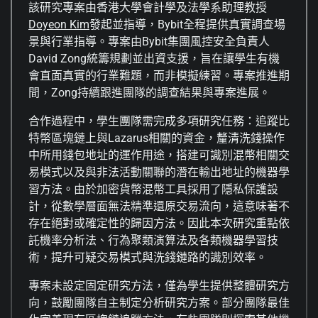
該研究專案由香港大學會計學及法學系助理教授
Doyeon
Kim
發起並指導，Bybit全程提供真實調查場
景與行業指導。專案由Bybit集團風控安全負責人
David Zong統籌規劃並出資支援，旨在讓學生有機
會直面真實的行業難題，而非模擬練習。專案推進期
間，Zong持續跟進團隊的調查結果與專案進展。
合作過程中，學生團隊需完成多項研究任務：追蹤比
特幣區塊鏈上與Lazarus相關的資金，釐清洗錢操作
中所用錢包地址的運作用途，搭建可識別混幣相關交
易模式以及與非法活動關聯的潛在輸出地址的機器學
習方法。由於加密貨幣混幣工具採用了隱私保護設
計，從數學層面無法精準還原交易流向，這意味著不
存在絕對或確定性的歸因方法。因此本次研究重點依
託機率分析法、行為聚類演算法及各類機器學習技
術，提升可疑交易模式與洗錢鏈路的識別效率。
專案未設定固定研究方法，僅為學生提供整體研究方
向，鼓勵團隊自主制定分析研究方案。部分團隊最佳