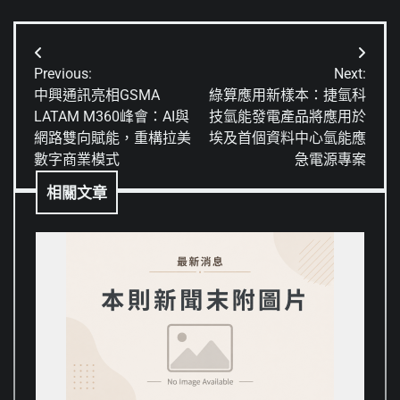
文
Previous:
Next:
章
中興通訊亮相GSMA
綠算應用新樣本：捷氫科
LATAM M360峰會：AI與
技氫能發電產品將應用於
導
網路雙向賦能，重構拉美
埃及首個資料中心氫能應
覽
數字商業模式
急電源專案
相關文章