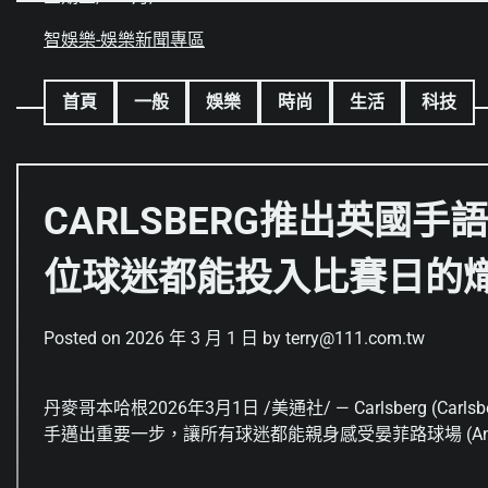
Skip
to
智娛樂-娛樂新聞專區
content
首頁
一般
娛樂
時尚
生活
科技
CARLSBERG推出英國
位球迷都能投入比賽日的
Posted on
2026 年 3 月 1 日
by
terry@111.com.tw
丹麥哥本哈根
2026年3月1日
/美通社/ — Carlsberg (Ca
手邁出重要一步，讓所有球迷都能親身感受晏菲路球場 (Anfiel