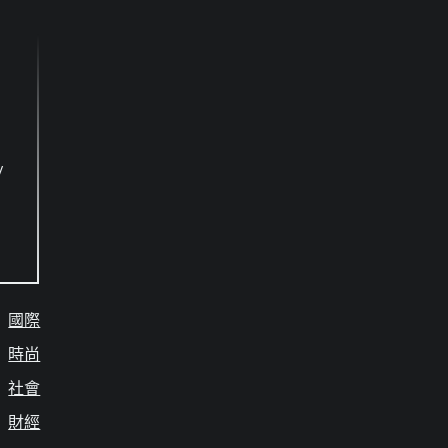
/
國際
時尚
社會
財經