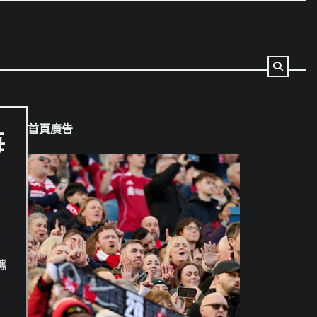
首頁廣告
每
攜