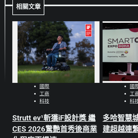
導
相關文章
覽
國際
國
工商
工
科技
科
Strutt ev¹斬獲iF設計獎 繼
多哈智慧
CES 2026驚艷首秀後商業
建超越連