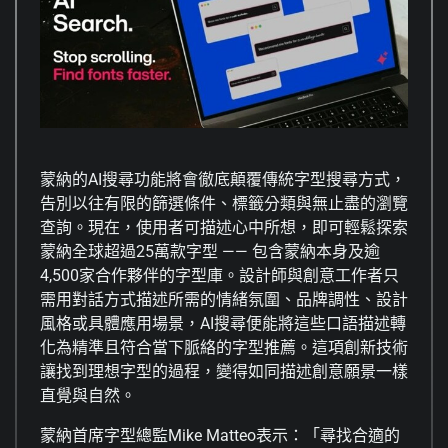
蒙納的AI搜尋功能將會徹底顛覆傳統字型搜尋方式，
告別以往有限的篩選條件、標籤分類與無止盡的瀏覽
查詢。現在，使用者可描述心中所想，即可輕鬆探索
蒙納全球超過25萬款字型 —— 包含蒙納本身及逾
4,500家合作夥伴的字型庫。設計師與創意工作者只
需用對話方式描述所需的情緒氛圍、品牌調性、設計
風格或具體應用場景，AI搜尋便能將這些口語描述轉
化為精準且符合當下脈絡的字型推薦。這項創新技術
讓找到理想字型的過程，變得如同描述創意願景一樣
直覺與自然。
蒙納首席字型總監Mike Matteo表示：「尋找合適的