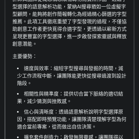
型選擇的語意解析功能，蒙納AI搜尋猶如一位虛擬字
型顧問，能夠將創作簡報轉化為經過精心篩選的字型
推薦。此項工具徹底重塑了字型發現的過程，不僅協
助創意工作者更快覓得合適字型，更透過以嶄新方式
呈現更豐富的字型選擇，進一步啟發探索靈感與釋放
創意潛能。
主要優勢：
速度與效率：縮短字型搜尋與發掘的時間，減
少工作流程中斷，讓團隊能更快從搜尋過渡到設計
階段。
相關性與精準度：提供切合當下脈絡的適切結
果，減少猜測與挫敗感。
信心與清晰度：透過語意解析說明字型選擇原
因，搭配即時預覽功能，讓團隊清楚理解字型為何
適合當前專案，從而做出自信決策。
擴充套件創造力：啟發無限靈感，讓團隊得以