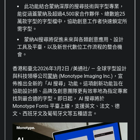
此功能結合蒙納深厚的搜尋技術與字型專業，
能從涵蓋蒙納及超過4,500家合作夥伴、總數逾25
萬款字型的字型檔中，協助創意工作者快速鎖定所
需字型。
蒙納AI搜尋將促進未來與各類創意應用、設計
工具及平臺，以及新世代數位工作流程的整合機
會。
香港和臺北
2026年3月2日
/美通社/ — 全球字型設計
與科技領導公司
蒙納
(Monotype Imaging Inc.)，宣
佈推出全新的「AI 搜尋」功能。這項創新功能旨在
協助設計師、品牌及創意團隊更有效率地為指定專案
找到最合適的字型。即日起， AI 搜尋將於
Monotype Fonts 平臺上線，支援英文、法文、德
文、西班牙文及葡萄牙文等五種語言。