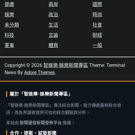
健康
兩岸
國際
娛樂
政治
時尚
未分類
生活
社會
科技
言論
財經
軍事
體育
一般
Copyright © 2026
智娛樂-娛樂新聞專區
Theme: Terminal
News By
Adore Themes
.
關於「智娛樂-娛樂新聞專區」
「智娛樂-娛樂新聞專區」專注綜合新聞，致力傳遞最新綜合資
訊，為各界讀者提供可信的綜合觀點與分析。
本站由
智聞捷發新聞發佈平台
營運。
合作・提案・試發新聞