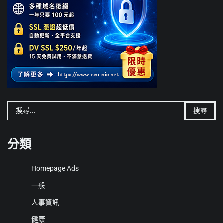
搜
尋
關
鍵
分類
字:
Homepage Ads
一般
人事資訊
健康