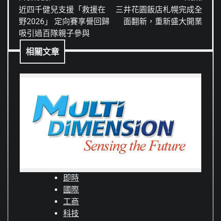
章
近四千健兒支援「救援在
三井花園飯店札幌完成全
野2026」 定向賽享譽回歸
面翻新，重新盛大開業
導
吸引過百隊親子參與
覽
相關文章
即時
國際
工商
科技