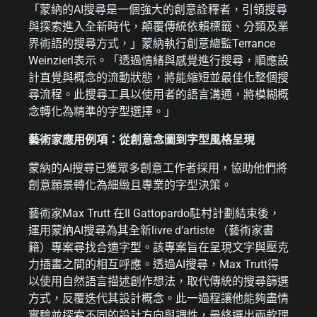
「蒙納的AI搜尋是一個強大的創意詮釋者，引領搜尋
與探索進入全新時代，顛覆傳統依賴標籤、分類及業
界術語的搜尋方式，」蒙納執行創意總監Terrance
Weinzierl表示。「透過情緒與感覺進行搜尋，順應設
計直覺與概念的流動狀態，將能縮短並最佳化整個搜
尋流程。此搜尋工具以使用者的語言溝通，將模糊概
念轉化為精準的字型選擇。」
藝術家應用例項：從創意念圖到字型風格呈現
蒙納的AI搜尋已獲眾多創意工作者採用，協助他們將
創意願景轉化為細緻且專業的字型決策。
藝術家Max Trutt 在Il Gattopardo駐村計劃結束後，
運用蒙納AI搜尋為其全新livre d’artiste （藝術家書
籍）專案尋找合適字型。該專案旨在呈現文字與壓克
力插畫之間的相互呼應。透過AI搜尋，Max Trutt得
以使用自然語言描述創作想法，取代傳統的搜尋篩選
方式，反覆迭代其設計概念。此一過程讓他能夠盡情
實驗並探索不同的設計方向與調性，最終選出兩款理