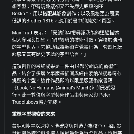
想字型：帶有玩趣感卻又不失歷史底蘊的FF
Bokka™，用以搭配其影象創作；以及風格更為簡潔
低調的Brother 1816，應用於書中的純文字頁面。
Max Trutt 表示：「蒙納的AI搜尋讓我能夠透過描述
個人參照與期望，而非繁瑣的技術引數，穿梭於浩瀚
的字型世界。它協助我將藝術直覺轉化為一套既具玩
趣感又富有歷史底蘊的字型語言。」
這項創作的最終成果是一件由14部分組成的藝術作
品，結合了多層次單版畫插圖與經由蒙納AI搜尋精心
挑選的字型。這件作品即將以限量版藝術家書籍
《Look, No Humans (Animal’s March)》的形式發
行。此一數位與字型藝術作品由藝術家與 Peter
Trudolubovs協力完成。
重塑字型探索的未來
蒙納AI搜尋以速度、準確度與創造力為核心，協助設
計師與品牌從概念構思順暢轉化為實際作品。透過字