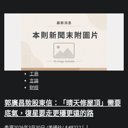
工商
言論
財經
郭廣昌致股東信：「晴天修屋頂」需要
底氣，復星要走更穩更遠的路
香港2026年3月30日 /美通社/ &#8212 […]