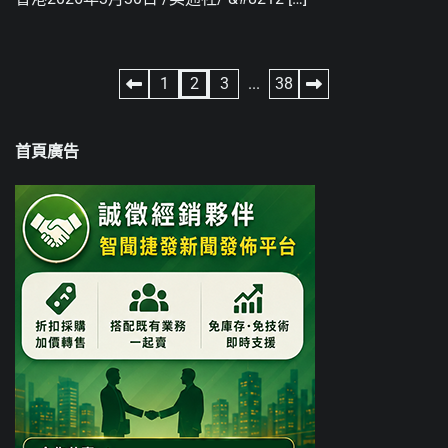
文
1
2
3
...
38
章
首頁廣告
分
頁