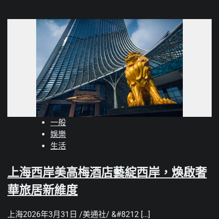
一般
娛樂
生活
上海西岸美高梅酒店藝綻西岸，煥啟奢
華旅居新維度
上海2026年3月31日 /美通社/ &#8212 […]