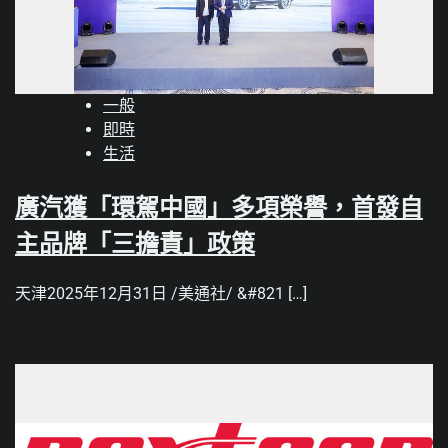
一般
即時
生活
廣汽獲「環駕中國」多項榮譽，首發自
主品牌「三擔責」政策
天津2025年12月31日 /美通社/ &#821 […]