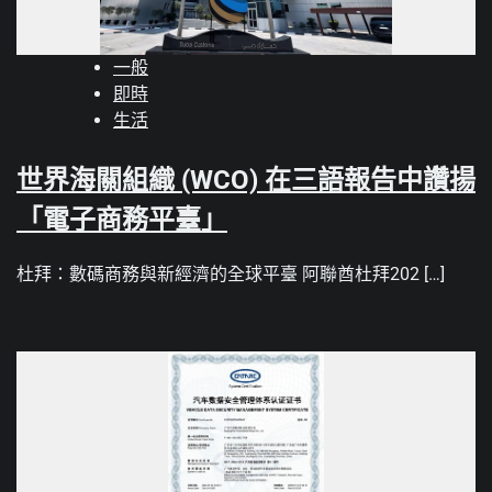
一般
即時
生活
世界海關組織 (WCO) 在三語報告中讚揚
「電子商務平臺」
杜拜：數碼商務與新經濟的全球平臺 阿聯酋杜拜202 […]