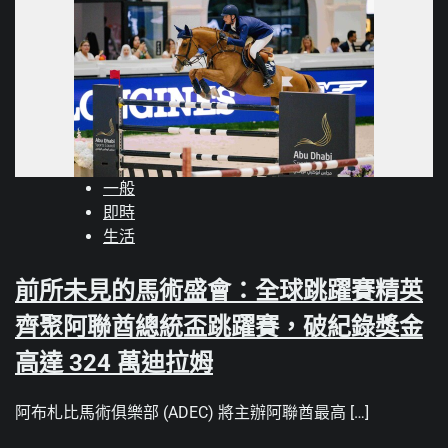
一般
即時
生活
前所未見的馬術盛會：全球跳躍賽精英
齊聚阿聯酋總統盃跳躍賽，破紀錄獎金
高達 324 萬迪拉姆
阿布札比馬術俱樂部 (ADEC) 將主辦阿聯酋最高 […]