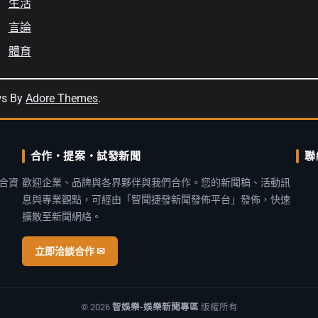
生活
言論
體育
ws By
Adore Themes
.
合作・提案・試發新聞
聯
合資
歡迎企業、品牌與各界夥伴與我們合作。您的新聞稿、活動訊
息與專業觀點，可經由「智聞捷發新聞發佈平台」發佈，快速
擴散至新聞網絡。
立即洽談合作 ✉
© 2026
智娛樂-娛樂新聞專區
版權所有