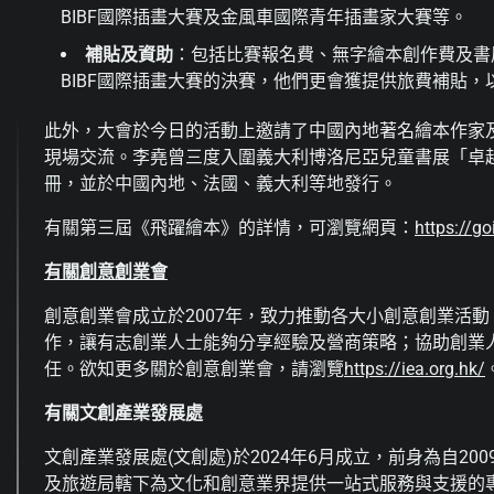
BIBF國際插畫大賽及金風車國際青年插畫家大賽等。
補貼及資助
：包括比賽報名費、無字繪本創作費及書
BIBF國際插畫大賽的決賽，他們更會獲提供旅費補貼，
此外，大會於今日的活動上邀請了中國內地著名繪本作家
現場交流。李堯曾三度入圍義大利博洛尼亞兒童書展「卓
冊，並於中國內地、法國、義大利等地發行。
有關第三屆《飛躍繪本》的詳情，可瀏覽網頁：
https://go
有關創意創業會
創意創業會成立於2007年，致力推動各大小創意創業活
作，讓有志創業人士能夠分享經驗及營商策略；協助創業
任。欲知更多關於創意創業會，請瀏覽
https://iea.org.hk/
有關文創產業發展處
文創產業發展處(文創處)於2024年6月成立，前身為自
及旅遊局轄下為文化和創意業界提供一站式服務與支援的