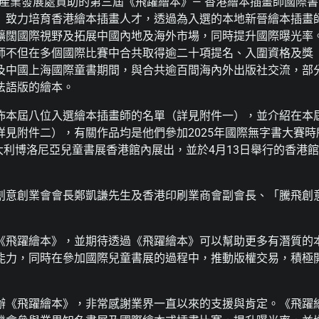
文創產業發展處資助的第三屆《飛躍繪本》— 香港繪本插畫師國際書
》致力培育香港繪本插畫人才，透過為入選的本地新晉繪本插畫
擴闊國際視野及拓展中國內地及海外市場，同時提升國際曝光率
師不但在多個國際比賽中合共取得逾二十項提名、入圍資格及獎
及中國上海國際童書期間，與合共逾百間海內外出版社交流，部
法語版的繪本。
佈本屆八位入選繪本插畫師的名單（詳見附件一），並介紹在本
見附件二），有關作品均是他們參加2025年國際無字書大賽時
大利博洛尼亞兒童書展香港館內展出，並於4月13日舉行的香港館
創意創業會會長鄭凱謙先生及香港印刷業商會副會長、「騰飛創
《飛躍繪本》，並期待透過《飛躍繪本》可以幫助更多有潛質的
能力，同時在參加國際兒童書展的過程中，推動版權交易，積極
辦《飛躍繪本》，非常感謝業界一直以來的支援與肯定。《飛躍