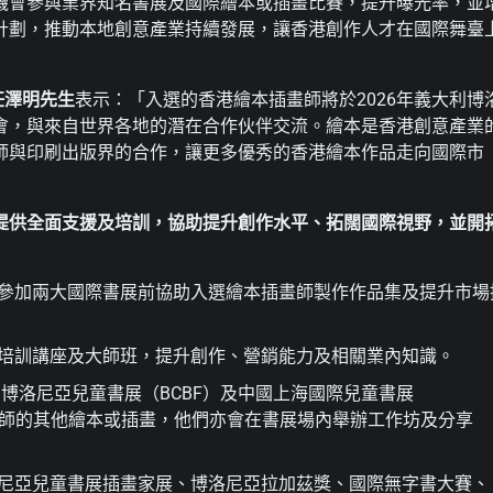
機會參與業界知名書展及國際繪本或插畫比賽，提升曝光率，並
計劃，推動本地創意產業持續發展，讓香港創作人才在國際舞臺
任澤明先生
表示：「入選的香港繪本插畫師將於2026年義大利博
會，與來自世界各地的潛在合作伙伴交流。繪本是香港創意產業
師與印刷出版界的合作，讓更多優秀的香港繪本作品走向國際市
提供全面支援及培訓，協助提升創作水平、拓闊國際視野，並開
參加兩大國際書展前協助入選繪本插畫師製作作品集及提升市場
培訓講座及大師班，提升創作、營銷能力及相關業內知識。
利博洛尼亞兒童書展（BCBF）及中國上海國際兒童書展
畫師的其他繪本或插畫，他們亦會在書展場內舉辦工作坊及分享
尼亞兒童書展插畫家展、博洛尼亞拉加茲獎、國際無字書大賽、