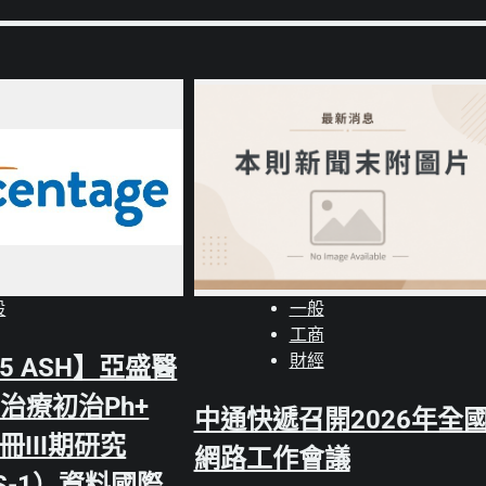
般
一般
工商
財經
5 ASH】亞盛醫
治療初治Ph+
中通快遞召開2026年全
冊III期研究
網路工作會議
IS-1）資料國際