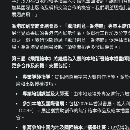
本》致力為香港的繪本插畫人才提供全面培訓，讓他們有
加與國際出版商及編輯交流合作的機會。我們期望透過此
展翅高飛。」
香港印刷業商會副會長、「騰飛創意—香港館」專案主席
尼亞兒童書展的香港館內展示作品，並舉行工作坊及分享
重要一環，我們期望透過『騰飛創意－香港館』促進插畫
場，為香港兒童圖書及親子讀物開拓更多發展機會。」
第三屆《飛躍繪本》將繼續為入選的本地新晉繪本插畫師
更多合作及商機。支援包括：
專業導師指導
：提供國際無字書大賽創作指導，並於
廣和出版授權技巧。
專業培訓課堂及大師班
：由本地及境外專家進行六場
參加本地及國際書展：
包括2026年香港書展、義大
（CCBF），展出獲資助創作的無字繪本作品及繪本插
會。
推薦參加中國內地及國際繪本／插畫比賽：
包括博洛