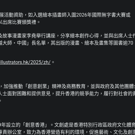
展活動資助，如入選繪本插畫師入圍2026年國際無字書大賽或
以出席比賽頒獎禮。
及故事漫畫家李堯舉行講座，分享繪本創作心得，並與出席人士
越大師・中國」長名單，其出版的漫畫、繪本及畫集等圖書逾70
illustrators.hk/2025/zh/
。
動，加強推動「創意創業」精神及商務教育，並與政府及其他團體
人士面對困難和提供意見，提升香港的競爭能力，履行對社會的
。
2009年設立的「創意香港」。文創處是香港特別行政區政府文化體
專責辦公室，致力為香港營造有利的環境，促進藝術、文化及創