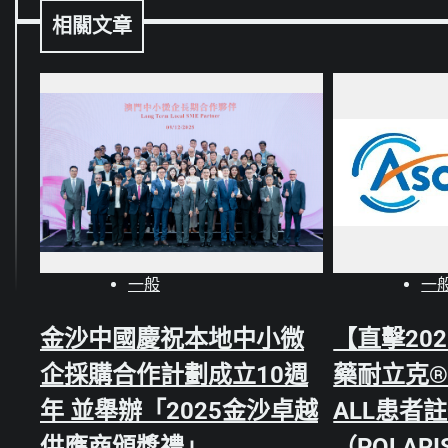
章
相關文章
導
覽
一般
一
金沙中國慶祝本地中小微
【直擊202
企採購合作計劃成立10週
藥耐立克®
年 並舉辦「2025金沙卓越
ALL患者註
供應商頒獎禮」
（POLAR