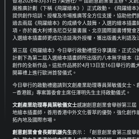
香港
2026年3月31日
/美通社/ — 由創意創業會主辦、
展推廣計劃（下稱《飛躍繪本》）正式啟動。《飛躍繪本
提供創作培訓、授權及市場推廣等全方位支援，協助他們
過去兩屆《飛躍繪本》的成績令人鼓舞，入選的繪本插畫
項，亦於義大利博洛尼亞兒童書展、北京國際圖書博覽會
入選繪本插畫師更成功洽談海外授權，獲出版義大利語及
第三屆《飛躍繪本》今日舉行啟動禮暨分享講座，正式公
計劃下為第二屆入選繪本插畫師所出版的八本無字繪本（詳
創作的全新作品。這批作品將於4月13日至16日舉行的義
開幕禮上進行歐洲首發儀式。
今日舉行的啟動禮邀請到文創產業助理專員葉敏儀女士、
—香港館」專案籌委會主席任澤明先生主持啟動儀式。
文創產業助理專員葉敏儀女士
感謝創意創業會舉辦第三屆
地繪本插畫師，善用香港中外文化薈萃的優勢，強化創作
拓內地及國際市場。
創意創業會會長鄭凱謙先生
表示：「創意創業會第三度舉