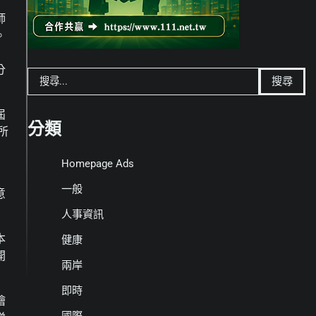
師
。
分
搜
尋
關
屆
鍵
分類
所
字:
Homepage Ads
一般
意
人事資訊
本
健康
開
兩岸
即時
繪
國際