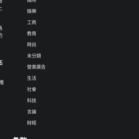
增
上
娛樂
工商
洛
教育
的
時尚
未分類
拓
營業廣告
生活
推
社會
科技
言論
財經