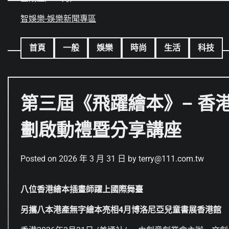
Skip
to
智娛樂-娛樂新聞專區
content
首頁
一般
娛樂
時尚
生活
科技
第三屆《飛躍繪本》– 香
劃啟動禮暨分享講座
Posted on
2026 年 3 月 31 日
by
terry@111.com.tw
八位香港繪本插畫師躍上國際舞臺
另攜八本港產無字繪本亮相4月博洛尼亞兒童書展香港館