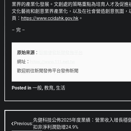
業界的產業化發展。文創處的策略重點為培育人才及促進
文化藝術和創意業界產業化，以及在社會營造創意氛圍，
頁：
https://www.ccidahk.gov.hk
。
– 完 –
原始來源
：
智聞捷發新聞發佈平台
網址：
https://www.111.net.tw
歡迎前往新聞發佈平台發佈新聞
Posted in
一般
,
教育
,
生活
先健科技公佈2025年度業績：營業收入增長穩
文
Previous:
扣非淨利潤勁增24.9%