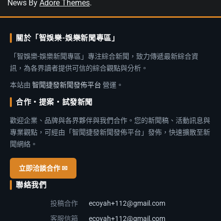
News By
Adore Themes
.
關於「智娛樂-娛樂新聞專區」
「智娛樂-娛樂新聞專區」專注綜合新聞，致力傳遞最新綜合資
訊，為各界讀者提供可信的綜合觀點與分析。
本站由
智聞捷發新聞發佈平台
營運。
合作・提案・試發新聞
歡迎企業、品牌與各界夥伴與我們合作。您的新聞稿、活動訊息與
專業觀點，可經由「智聞捷發新聞發佈平台」發佈，快速擴散至新
聞網絡。
立即洽談合作 ✉
聯絡我們
投稿合作
ecoyah+112@gmail.com
客服信箱
ecoyah+112@gmail.com