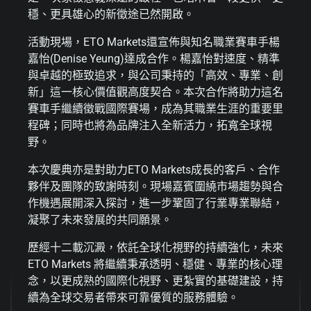
穩、更具雄心的新徵途已然開啟。
活動現場，ETO Markets還宣佈與知名職業賽車手楊
嘉怡(
Denise Yeung
)達成合作。楊嘉怡對速度、精準
與卓越的極致追求，與公司秉持的「高效、專業、創
新」這一核心價值觀高度契合。本次合作將助力這名
賽車手繼續徵戰國際賽場，成為其職業生涯的重要里
程碑；同時也將為品牌注入全新活力，拓寬全球視
野。
本次慶典亦是對助力ETO Markets成長的客戶、合作
夥伴及團隊的致謝時刻。現場嘉賓圍繞市場趨勢與合
作機遇展開深入探討，進一步鞏固了行業專業聯結，
凝聚了未來發展的共同願景。
歷經十二載沉澱，依託全球化視野的持續強化，未來
ETO Markets 將繼續秉承透明、穩健、專業的核心理
念，以更成熟的國際化視野、更紮實的基礎建設，持
續為全球交易者帶來可靠優質的服務體驗。