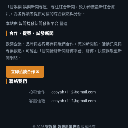
「智娛樂-娛樂新聞專區」專注綜合新聞，致力傳遞最新綜合資
訊，為各界讀者提供可信的綜合觀點與分析。
本站由
智聞捷發新聞發佈平台
營運。
合作・提案・試發新聞
歡迎企業、品牌與各界夥伴與我們合作。您的新聞稿、活動訊息與
專業觀點，可經由「智聞捷發新聞發佈平台」發佈，快速擴散至新
聞網絡。
立即洽談合作 ✉
聯絡我們
投稿合作
ecoyah+112@gmail.com
客服信箱
ecoyah+112@gmail.com
© 2026
智娛樂-娛樂新聞專區
版權所有