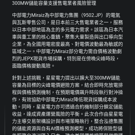
300MW儲能容量支援售電業者風險管理
中部電力Miraiz為中部電力集團（9502.JP）的電氣
與瓦斯零售公司，是日本前三大售電業者之一，服務
以日本中部地區為主的多元電力需求。該區為日本汽
車與重工業的核心重鎮，聚集大量製造與出口導向型
企業，為全國用電密度最高、對電價波動最為敏感的
區域之一。中部電力Miraiz部分電力需自價格波動劇
烈的JEPX現貨市場採購，特別是在傍晚尖峰時段，
面臨價格變動風險。
針對上述挑戰，星星電力提出以擴大至300MW儲能
容量為目標的尖峰電價避險方案，結合即時充放電排
程與價格預測機制，在預期電價飆升時段執行對沖操
作，有效協助中部電力Miraiz降低現貨採購成本波
動。同時，星星電力亦可透過合約機制部分鎖定儲能
收益，達成資產運營風險的平衡。此次合作由星星電
力主導交易架構設計與市場策略執行，整合泓德集團
的儲能資源與自有AI價格預測模型，成功將保險型儲