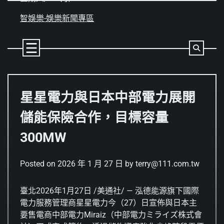
Skip
to
智娛樂-娛樂新聞專區
content
星星電力與日本中部電力展開
儲能保險合作，目標容量
300MW
Posted on
2026 年 1 月 27 日
by
terry@111.com.tw
臺北
2026年1月27日
/美通社/ — 泓德能源旗下國際
電力服務管理商星星電力今（27）日宣佈與日本主
要售電商中部電力Miraiz（中部電力ミライズ株式會