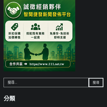
搜
尋
關
鍵
分類
字: