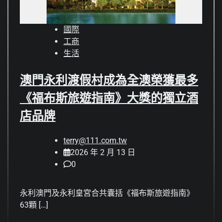
國際
工商
生活
澳門永利渡假村成為全澳榮獲最多
《福布斯旅遊指南》大獎的獨立酒
店品牌
terry@111.com.tw
2026 年 2 月 13 日
0
永利澳門及永利皇宮合共囊括《福布斯旅遊指南》
63顆 […]