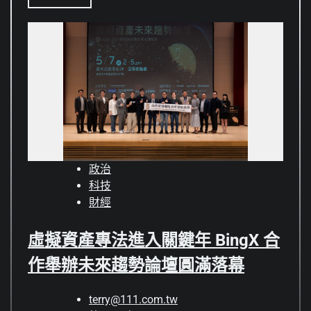
政治
科技
財經
虛擬資產專法進入關鍵年 BingX 合
作舉辦未來趨勢論壇圓滿落幕
terry@111.com.tw