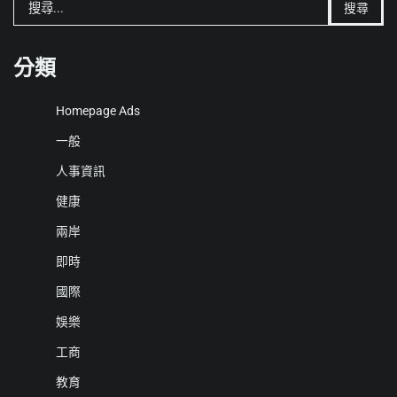
搜
尋
關
鍵
分類
字:
Homepage Ads
一般
人事資訊
健康
兩岸
即時
國際
娛樂
工商
教育