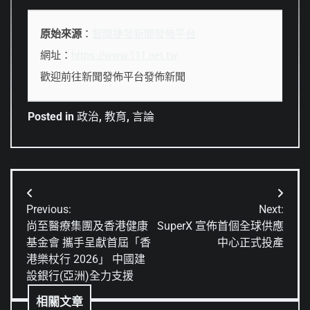
原始來源
：
智聞捷發新聞發佈平台
網址：
https://www.111.net.tw
歡迎前往新聞發佈平台發佈新聞
Posted in
政治
,
教育
,
言論
文
Previous:
Next:
章
尚至醫療集團及香港健康
SuperX 宣佈首個全球供應
基金會 攜手呈獻首屆「香
中心正式投產
導
港樂杖行 2026」 中國建
覽
設銀行(亞洲)全力支援
相關文章