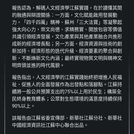
報告認為，解碼人文經濟學江蘇實踐，在於讀懂其間
的融通與辯證關係：一方面，文化賦能啟用發展動
力，「四千四萬」精神、蘇州「三大法寶」等凝聚起
強大向心力，崇文尚德、求精務實、開放包容等價值
共識引領經濟發展，文化產業與其他產業融合共進形
成新的經濟增長點；另一方面，經濟資源與技術的創
新加持、經濟形態的迭代升級、經濟要素的聚合與創
新，不斷煥新文化內涵；最終實現物質文明與精神文
明齊頭並進的時代風貌。
報告指出，人文經濟學的江蘇實踐始終把增進人民福
祉、促進人的全面發展作為出發點和落腳點。江蘇持
續將一般公共預算支出的75%以上用於民生；構築全
民終身教育體系；公眾對生態環境的滿意度持續保持
90%以上。
該報告由江蘇省委宣傳部、新華社江蘇分社、新華社
中國經濟資訊社江蘇中心聯合出品。