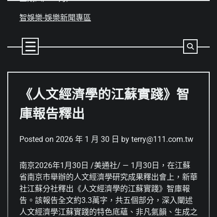
Skip
to
智娛樂-娛樂新聞專區
content
《人文經濟學的江蘇實踐》智
庫報告釋出
Posted on
2026 年 1 月 30 日
by
terry@111.com.tw
南京
2026年1月30日
/美通社/ — 1月30日，在江蘇
省南京市舉辦的人文經濟學研究成果釋出會上，新華
社江蘇分社釋出《人文經濟學的江蘇實踐》智庫報
告。該報告全文約3.3萬字，共五個部分，深入闡述
人文經濟學江蘇實踐的特色底蘊、非凡氣韻、生成之