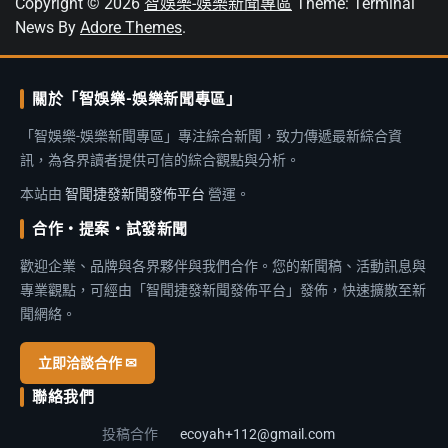
Copyright © 2026
智娛樂-娛樂新聞專區
Theme: Terminal
News By
Adore Themes
.
關於「智娛樂-娛樂新聞專區」
「智娛樂-娛樂新聞專區」專注綜合新聞，致力傳遞最新綜合資
訊，為各界讀者提供可信的綜合觀點與分析。
本站由
智聞捷發新聞發佈平台
營運。
合作・提案・試發新聞
歡迎企業、品牌與各界夥伴與我們合作。您的新聞稿、活動訊息與
專業觀點，可經由「智聞捷發新聞發佈平台」發佈，快速擴散至新
聞網絡。
立即洽談合作 ✉
聯絡我們
投稿合作
ecoyah+112@gmail.com